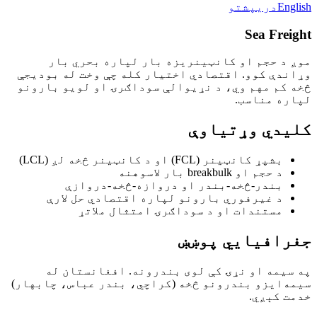
En
دری
پشتو
Sea Fre
د حجم او کانټینريزه بار لپاره بحري بار
دې کوو. اقتصادي اختیار کله چې وخت له بودیجې
کم مهم وي، د نړیوالې سوداګرۍ او لویو بارونو
ه مناسب.
دي وړتیاوې
بشپړ کانټینر (FCL) او د کانټینر څخه لږ (LCL)
د حجم او breakbulk بار لاسوهنه
بندر-څخه-بندر او دروازه-څخه-دروازې
د غیرفوري بارونو لپاره اقتصادي حل لارې
مستندات او د سوداګرۍ امتثال ملاتړ
افیایي پوښښ
یمه او نړۍ کې لوی بندرونه. افغانستان له
‌ایزو بندرونو څخه (کراچي، بندر عباس، چابهار)
 کېږي.