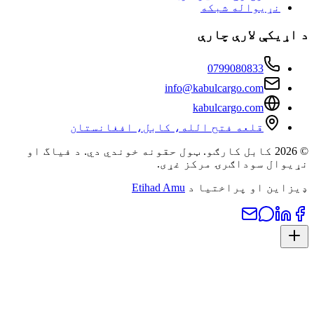
نړیواله شبکه
یکې لارې چارې
0799080833
info@kabulcargo.com
kabulcargo.com
قلعه فتح الله، کابل، افغانستان
© 2026 کابل کارګو. ټول حقونه خوندي دي. د فیاگ او
ال سوداګرۍ مرکز غړی.
ین او پراختیا د
Etihad Amu