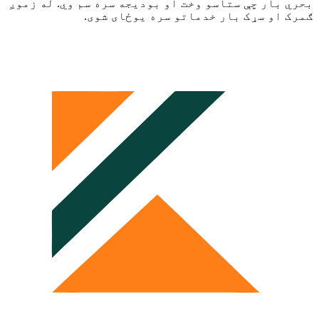
 بار چې ستاسو وخت او بودیجه سره سم وي. له زموږ
 او سړک بار خدماتو سره یوځای شوی.