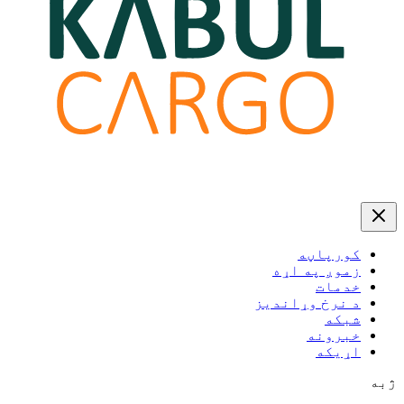
کورپاڼه
زموږ په اړه
خدمات
د نرخ وړاندیز
شبکه
خبرونه
اړیکه